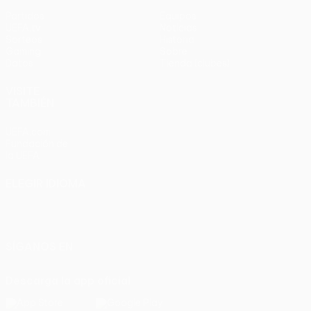
Partidos
Equipos
UEFA.tv
Noticias
Sorteos
Historia
Gaming
Sobre
Datos
Tienda (clubes)
VISITE
TAMBIÉN
UEFA.com
Fundación de
la UEFA
ELEGIR IDIOMA
Español
English
Français
Deutsch
Русский
Español
Italiano
Português
SÍGANOS EN
Descarga la app oficial