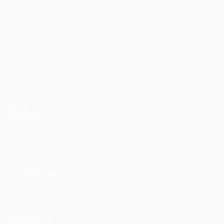
Partidos
Equipos
UEFA.tv
Noticias
Sorteos
Historia
Gaming
Sobre
Datos
Tienda (clubes)
VISITE
TAMBIÉN
UEFA.com
Fundación de
la UEFA
ELEGIR IDIOMA
Español
English
Français
Deutsch
Русский
Español
Italiano
Português
SÍGANOS EN