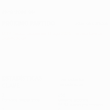
FECHA DE NACIMIENTO
29/12/2000 (25)
Próximo partido
Todos los partidos
UEFA Europa League
jue 13 ago 2026
· Tercera fase de
clasificación
Estadísticas
Ver todas las
clave
estadísticas
3
256
Partidos disputados
Minutos jugados
85,34 media por partido
2
0