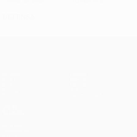
Tarjetas amarillas
Tarjetas rojas
Defensa
UEFA Europa League
Partidos
Equipos
UEFA.tv
Noticias
Sorteos
Historia
Gaming
Sobre
Datos
Tienda (clubes)
VISITE
TAMBIÉN
UEFA.com
Fundación de
la UEFA