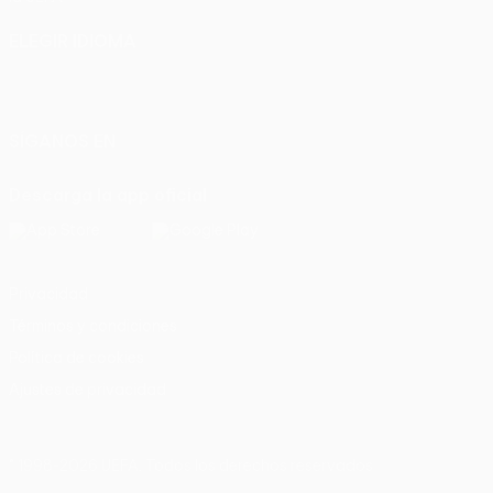
ELEGIR IDIOMA
Español
English
Français
Deutsch
Русский
Español
Italiano
Português
SÍGANOS EN
Descarga la app oficial
Privacidad
Términos y condiciones
Política de cookies
Ajustes de privacidad
© 1998-2026 UEFA. Todos los derechos reservados