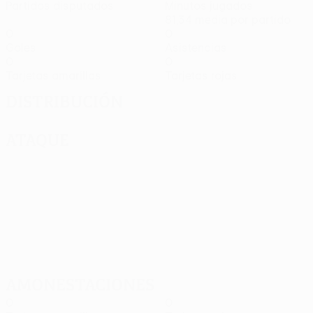
Partidos disputados
Minutos jugados
81,34 media por partido
0
0
Goles
Asistencias
0
0
Tarjetas amarillas
Tarjetas rojas
Distribución
Ataque
Amonestaciones
0
0