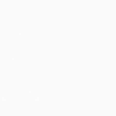
Partidos
UEFA.tv
Sorteos
Gaming
Datos
VISITE TAMBIÉN
UEFA.com
Fundación de la UEFA
ELEGIR IDIOMA
Español
English
Français
Deutsch
Русский
Español
Italia
SÍGANOS EN
Descarga la app oficial
Privacidad