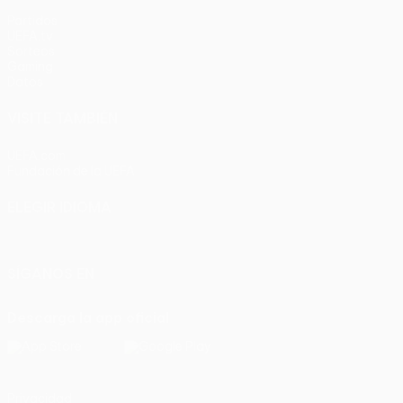
Partidos
UEFA.tv
Sorteos
Gaming
Datos
VISITE TAMBIÉN
UEFA.com
Fundación de la UEFA
ELEGIR IDIOMA
Español
English
Français
Deutsch
Русский
Español
Italia
SÍGANOS EN
Descarga la app oficial
Privacidad