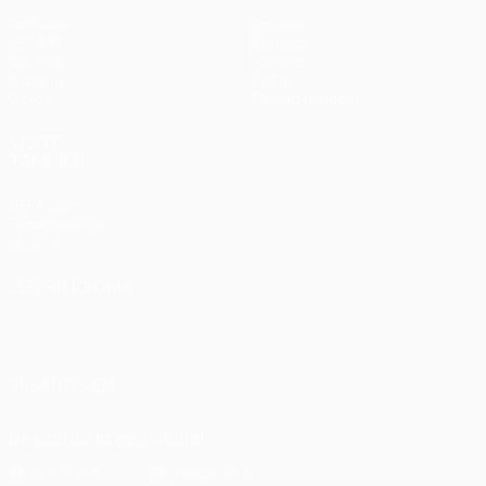
Partidos
Equipos
UEFA.tv
Noticias
Sorteos
Historia
Gaming
Sobre
Datos
Tienda (clubes)
VISITE
TAMBIÉN
UEFA.com
Fundación de
la UEFA
ELEGIR IDIOMA
Español
English
Français
Deutsch
Русский
Español
Italiano
Português
SÍGANOS EN
Descarga la app oficial