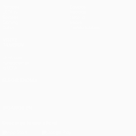
Partidos
Equipos
UEFA.tv
Noticias
Sorteos
Historia
Gaming
Sobre
Datos
Tienda (clubes)
VISITE
TAMBIÉN
UEFA.com
Fundación de
la UEFA
ELEGIR IDIOMA
Español
English
Français
Deutsch
Русский
Español
Italiano
Português
SÍGANOS EN
Descarga la app oficial