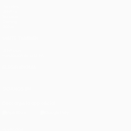
Partidos
UEFA.tv
Sorteos
Gaming
Datos
VISITE TAMBIÉN
UEFA.com
Fundación de la UEFA
ELEGIR IDIOMA
Español
English
Français
Deutsch
Русский
Español
Italia
SÍGANOS EN
Descarga la app oficial
Privacidad