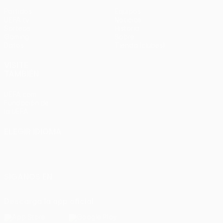
Partidos
Equipos
UEFA.tv
Noticias
Sorteos
Historia
Gaming
Sobre
Datos
Tienda (clubes)
VISITE
TAMBIÉN
UEFA.com
Fundación de
la UEFA
ELEGIR IDIOMA
Español
English
Français
Deutsch
Русский
Español
Italiano
Português
SÍGANOS EN
Descarga la app oficial