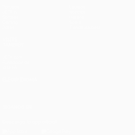
Partidos
Equipos
UEFA.tv
Noticias
Sorteos
Historia
Gaming
Sobre
Datos
Tienda (clubes)
VISITE
TAMBIÉN
UEFA.com
Fundación de
la UEFA
ELEGIR IDIOMA
Español
English
Français
Deutsch
Русский
Español
Italiano
Português
SÍGANOS EN
Descarga la app oficial