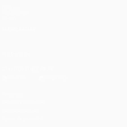
UEFA.com
Fundación de
la UEFA
ELEGIR IDIOMA
Español
English
Français
Deutsch
Русский
Español
Italiano
Português
SÍGANOS EN
Descarga la app oficial
Privacidad
Términos y condiciones
Política de cookies
Ajustes de privacidad