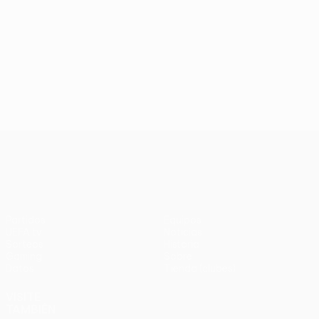
UEFA Europa League
Partidos
Equipos
UEFA.tv
Noticias
Sorteos
Historia
Gaming
Sobre
Datos
Tienda (clubes)
VISITE
TAMBIÉN