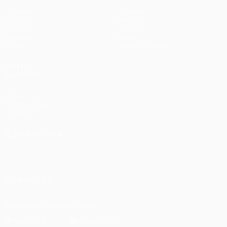
Partidos
Equipos
UEFA.tv
Noticias
Sorteos
Historia
Gaming
Sobre
Datos
Tienda (clubes)
VISITE
TAMBIÉN
UEFA.com
Fundación de
la UEFA
ELEGIR IDIOMA
Español
English
Français
Deutsch
Русский
Español
Italiano
Português
SÍGANOS EN
Descarga la app oficial