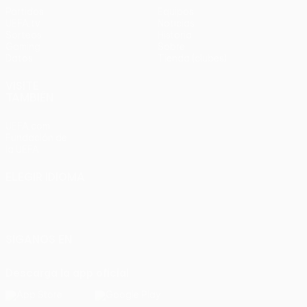
Partidos
Equipos
UEFA.tv
Noticias
Sorteos
Historia
Gaming
Sobre
Datos
Tienda (clubes)
VISITE
TAMBIÉN
UEFA.com
Fundación de
la UEFA
ELEGIR IDIOMA
Español
English
Français
Deutsch
Русский
Español
Italiano
Português
SÍGANOS EN
Descarga la app oficial