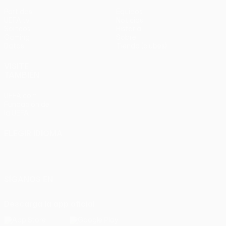
Partidos
Equipos
UEFA.tv
Noticias
Sorteos
Historia
Gaming
Sobre
Datos
Tienda (clubes)
VISITE
TAMBIÉN
UEFA.com
Fundación de
la UEFA
ELEGIR IDIOMA
Español
English
Français
Deutsch
Русский
Español
Italiano
Português
SÍGANOS EN
Descarga la app oficial