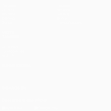
Partidos
Equipos
UEFA.tv
Noticias
Sorteos
Historia
Gaming
Sobre
Datos
Tienda (clubes)
VISITE
TAMBIÉN
UEFA.com
Fundación de
la UEFA
ELEGIR IDIOMA
Español
English
Français
Deutsch
Русский
Español
Italiano
Português
SÍGANOS EN
Descarga la app oficial