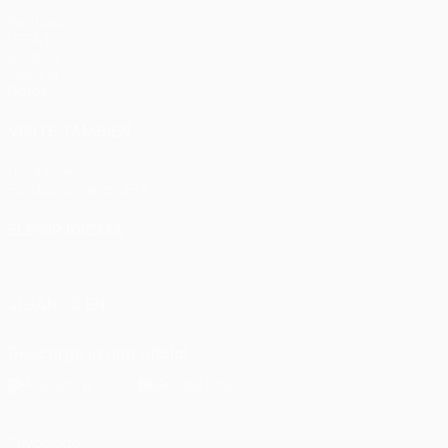
Partidos
UEFA.tv
Sorteos
Gaming
Datos
VISITE TAMBIÉN
UEFA.com
Fundación de la UEFA
ELEGIR IDIOMA
Español
English
Français
Deutsch
Русский
Español
Italia
SÍGANOS EN
Descarga la app oficial
Privacidad