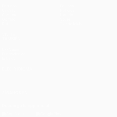
Partidos
Equipos
UEFA.tv
Noticias
Sorteos
Historia
Gaming
Sobre
Datos
Tienda (clubes)
VISITE
TAMBIÉN
UEFA.com
Fundación de
la UEFA
ELEGIR IDIOMA
Español
English
Français
Deutsch
Русский
Español
Italiano
Português
SÍGANOS EN
Descarga la app oficial