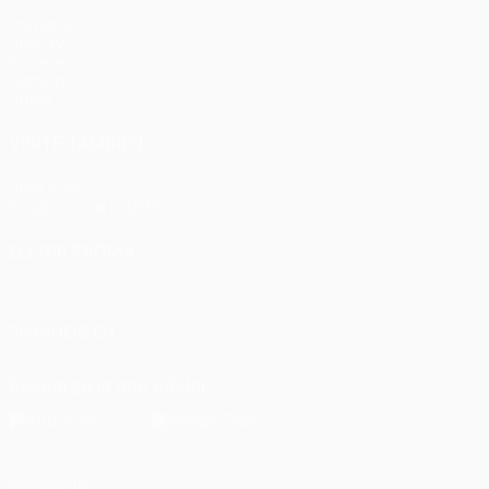
Partidos
UEFA.tv
Sorteos
Gaming
Datos
VISITE TAMBIÉN
UEFA.com
Fundación de la UEFA
ELEGIR IDIOMA
Español
English
Français
Deutsch
Русский
Español
Italia
SÍGANOS EN
Descarga la app oficial
Privacidad