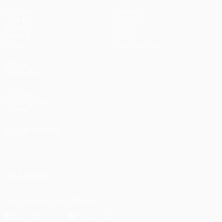
Partidos
Equipos
UEFA.tv
Noticias
Sorteos
Historia
Gaming
Sobre
Datos
Tienda (clubes)
VISITE
TAMBIÉN
UEFA.com
Fundación de
la UEFA
ELEGIR IDIOMA
Español
English
Français
Deutsch
Русский
Español
Italiano
Português
SÍGANOS EN
Descarga la app oficial