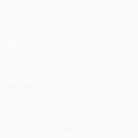
Partidos
Equipos
UEFA.tv
Noticias
Sorteos
Historia
Gaming
Sobre
Datos
Tienda (clubes)
VISITE
TAMBIÉN
UEFA.com
Fundación de
la UEFA
ELEGIR IDIOMA
Español
English
Français
Deutsch
Русский
Español
Italiano
Português
SÍGANOS EN
Descarga la app oficial