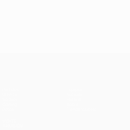
UEFA Europa League
Partidos
Equipos
UEFA.tv
Noticias
Sorteos
Historia
Gaming
Sobre
Datos
Tienda (clubes)
VISITE
TAMBIÉN