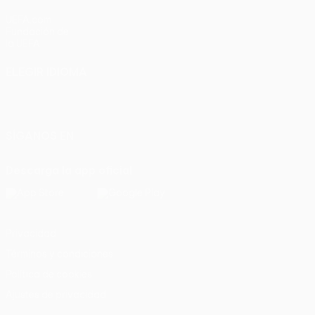
UEFA.com
Fundación de
la UEFA
ELEGIR IDIOMA
Español
English
Français
Deutsch
Русский
Español
Italiano
Português
SÍGANOS EN
Descarga la app oficial
Privacidad
Términos y condiciones
Política de cookies
Ajustes de privacidad