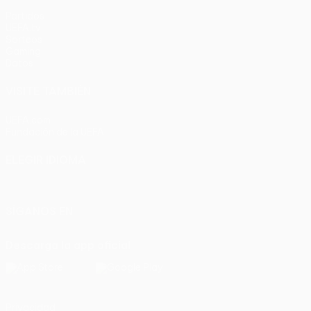
Partidos
UEFA.tv
Sorteos
Gaming
Datos
VISITE TAMBIÉN
UEFA.com
Fundación de la UEFA
ELEGIR IDIOMA
Español
English
Français
Deutsch
Русский
Español
Italia
SÍGANOS EN
Descarga la app oficial
Privacidad