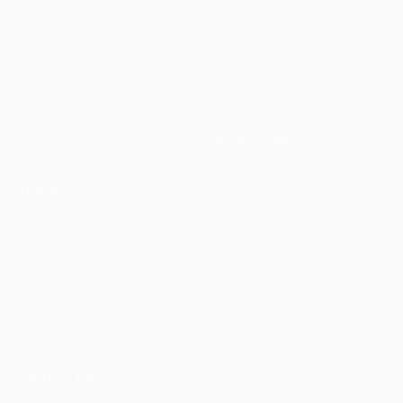
Partidos
Equipos
UEFA.tv
Noticias
Sorteos
Historia
Gaming
Sobre
Datos
Tienda (clubes)
VISITE
TAMBIÉN
UEFA.com
Fundación de
la UEFA
ELEGIR IDIOMA
Español
English
Français
Deutsch
Русский
Español
Italiano
Português
SÍGANOS EN