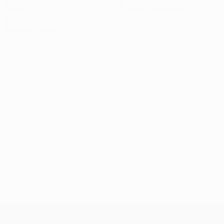
Goles
Tarjetas amarillas
0
Tarjetas rojas
UEFA Europa League