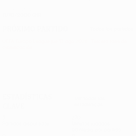
FECHA DE NACIMIENTO
11/10/2000 (25)
Próximo partido
Todos los partidos
UEFA Europa League
jue 13 ago 2026
· Tercera fase de
clasificación
Estadísticas
Ver todas las
clave
estadísticas
3
270
Partidos disputados
Minutos jugados
90 media por partido
0
0