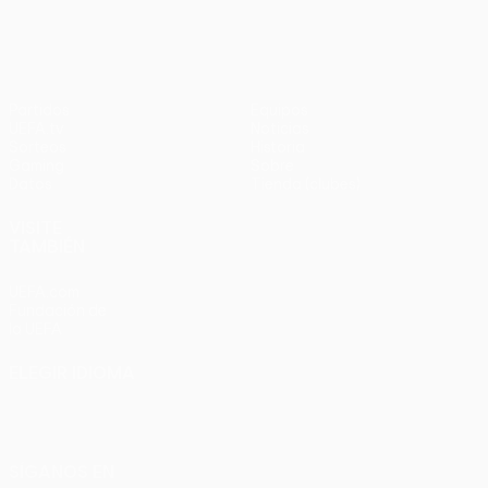
Partidos
Equipos
UEFA.tv
Noticias
Sorteos
Historia
Gaming
Sobre
Datos
Tienda (clubes)
VISITE
TAMBIÉN
UEFA.com
Fundación de
la UEFA
ELEGIR IDIOMA
Español
English
Français
Deutsch
Русский
Español
Italiano
Português
SÍGANOS EN