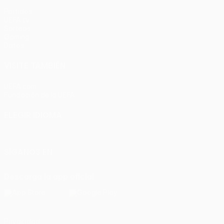
Partidos
UEFA.tv
Sorteos
Gaming
Datos
VISITE TAMBIÉN
UEFA.com
Fundación de la UEFA
ELEGIR IDIOMA
Español
English
Français
Deutsch
Русский
Español
Italia
SÍGANOS EN
Descarga la app oficial
Privacidad