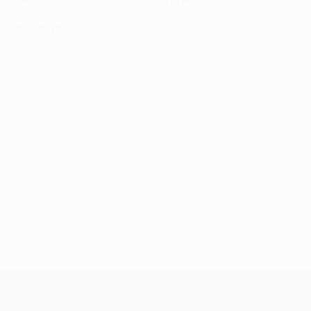
0
Tarjetas rojas
UEFA Europa League