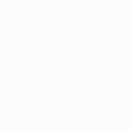
FECHA DE NACIMIENTO
02/5/2007 (19)
Próximo partido
Todos los partidos
UEFA Europa League
jue 13 ago 2026
· Tercera fase de
clasificación
Estadísticas
Ver todas las
clave
estadísticas
1
60
Partidos disputados
Minutos jugados
0
0
Goles
Tarjetas amarillas