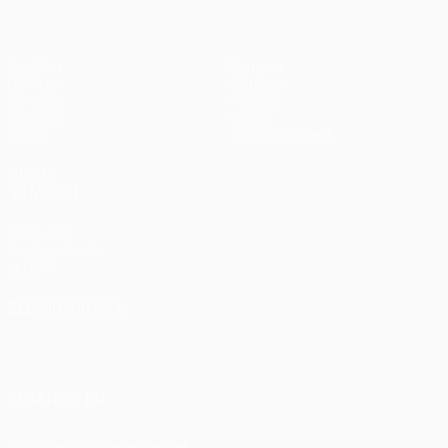
Partidos
Equipos
UEFA.tv
Noticias
Sorteos
Historia
Gaming
Sobre
Datos
Tienda (clubes)
VISITE
TAMBIÉN
UEFA.com
Fundación de
la UEFA
ELEGIR IDIOMA
Español
English
Français
Deutsch
Русский
Español
Italiano
Português
SÍGANOS EN