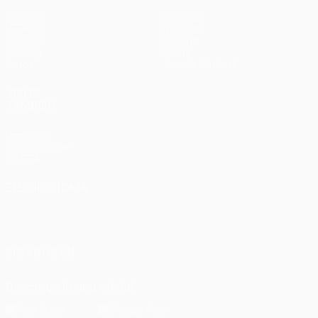
Partidos
Equipos
UEFA.tv
Noticias
Sorteos
Historia
Gaming
Sobre
Datos
Tienda (clubes)
VISITE
TAMBIÉN
UEFA.com
Fundación de
la UEFA
ELEGIR IDIOMA
Español
English
Français
Deutsch
Русский
Español
Italiano
Português
SÍGANOS EN
Descarga la app oficial