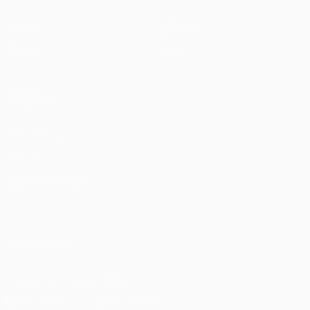
Partidos
Equipos
UEFA.tv
Noticias
Sorteos
Historia
Gaming
Sobre
Datos
Tienda (clubes)
VISITE
TAMBIÉN
UEFA.com
Fundación de
la UEFA
ELEGIR IDIOMA
Español
English
Français
Deutsch
Русский
Español
Italiano
Português
SÍGANOS EN
Descarga la app oficial