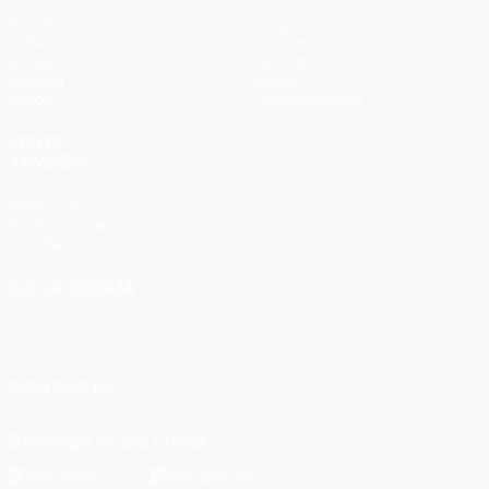
Partidos
Equipos
UEFA.tv
Noticias
Sorteos
Historia
Gaming
Sobre
Datos
Tienda (clubes)
VISITE
TAMBIÉN
UEFA.com
Fundación de
la UEFA
ELEGIR IDIOMA
Español
English
Français
Deutsch
Русский
Español
Italiano
Português
SÍGANOS EN
Descarga la app oficial