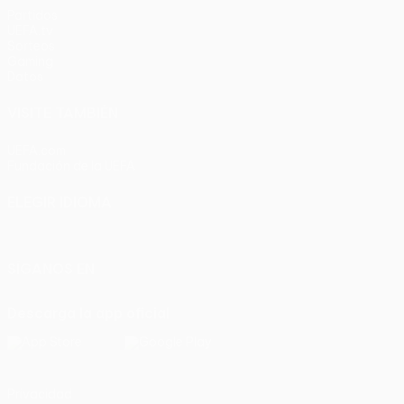
Partidos
UEFA.tv
Sorteos
Gaming
Datos
VISITE TAMBIÉN
UEFA.com
Fundación de la UEFA
ELEGIR IDIOMA
Español
English
Français
Deutsch
Русский
Español
Italia
SÍGANOS EN
Descarga la app oficial
Privacidad