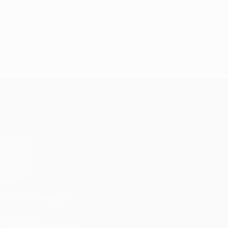
UEFA Europa League
Partidos
UEFA.tv
Sorteos
Gaming
Datos
VISITE TAMBIÉN
UEFA.com
Fundación de la UEFA