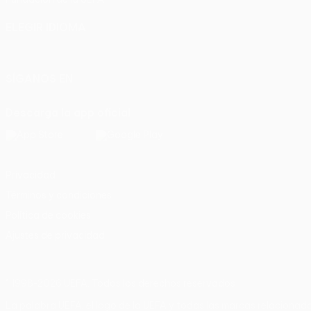
ELEGIR IDIOMA
Español
English
Français
Deutsch
Русский
Español
Italia
SÍGANOS EN
Descarga la app oficial
Privacidad
Términos y condiciones
Política de cookies
Ajustes de privacidad
© 1998-2026 UEFA. Todos los derechos reservados
La palabra UEFA, el logo de la UEFA y todas las marcas relacionada