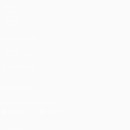
Partidos
UEFA.tv
Sorteos
Gaming
Datos
VISITE TAMBIÉN
UEFA.com
Fundación de la UEFA
ELEGIR IDIOMA
Español
English
Français
Deutsch
Русский
Español
Italia
SÍGANOS EN
Descarga la app oficial
Privacidad