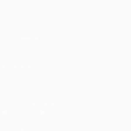
Partidos
UEFA.tv
Sorteos
Gaming
Datos
VISITE TAMBIÉN
UEFA.com
Fundación de la UEFA
ELEGIR IDIOMA
Español
English
Français
Deutsch
Русский
Español
Italia
SÍGANOS EN
Descarga la app oficial
Privacidad