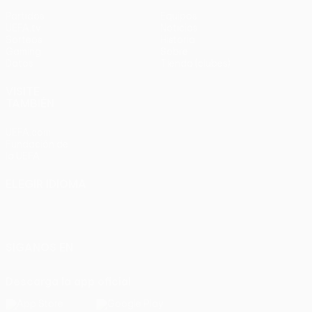
Partidos
Equipos
UEFA.tv
Noticias
Sorteos
Historia
Gaming
Sobre
Datos
Tienda (clubes)
VISITE
TAMBIÉN
UEFA.com
Fundación de
la UEFA
ELEGIR IDIOMA
Español
English
Français
Deutsch
Русский
Español
Italiano
Português
SÍGANOS EN
Descarga la app oficial