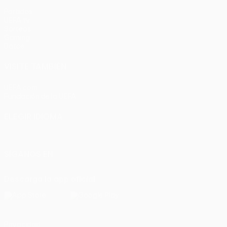
Partidos
UEFA.tv
Sorteos
Gaming
Datos
VISITE TAMBIÉN
UEFA.com
Fundación de la UEFA
ELEGIR IDIOMA
Español
English
Français
Deutsch
Русский
Español
Italia
SÍGANOS EN
Descarga la app oficial
Privacidad