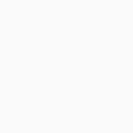
Partidos
Equipos
UEFA.tv
Noticias
Sorteos
Historia
Gaming
Sobre
Datos
Tienda (clubes)
VISITE
TAMBIÉN
UEFA.com
Fundación de
la UEFA
ELEGIR IDIOMA
Español
English
Français
Deutsch
Русский
Español
Italiano
Português
SÍGANOS EN
Descarga la app oficial