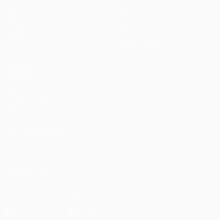
Partidos
Equipos
UEFA.tv
Noticias
Sorteos
Historia
Gaming
Sobre
Datos
Tienda (clubes)
VISITE
TAMBIÉN
UEFA.com
Fundación de
la UEFA
ELEGIR IDIOMA
Español
English
Français
Deutsch
Русский
Español
Italiano
Português
SÍGANOS EN
Descarga la app oficial