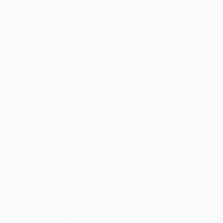
Partidos
Equipos
UEFA.tv
Noticias
Sorteos
Historia
Gaming
Sobre
Datos
Tienda (clubes)
VISITE
TAMBIÉN
UEFA.com
Fundación de
la UEFA
ELEGIR IDIOMA
Español
English
Français
Deutsch
Русский
Español
Italiano
Português
SÍGANOS EN
Descarga la app oficial