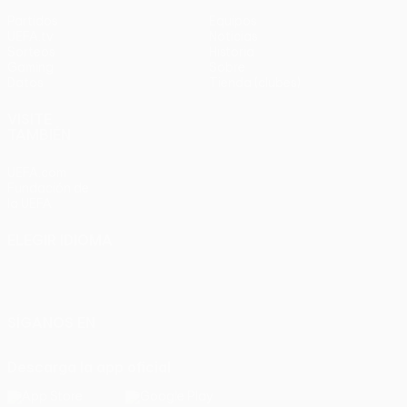
Partidos
Equipos
UEFA.tv
Noticias
Sorteos
Historia
Gaming
Sobre
Datos
Tienda (clubes)
VISITE
TAMBIÉN
UEFA.com
Fundación de
la UEFA
ELEGIR IDIOMA
Español
English
Français
Deutsch
Русский
Español
Italiano
Português
SÍGANOS EN
Descarga la app oficial