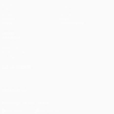
Partidos
Equipos
UEFA.tv
Noticias
Sorteos
Historia
Gaming
Sobre
Datos
Tienda (clubes)
VISITE
TAMBIÉN
UEFA.com
Fundación de
la UEFA
ELEGIR IDIOMA
Español
English
Français
Deutsch
Русский
Español
Italiano
Português
SÍGANOS EN
Descarga la app oficial