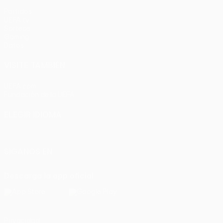
Partidos
UEFA.tv
Sorteos
Gaming
Datos
VISITE TAMBIÉN
UEFA.com
Fundación de la UEFA
ELEGIR IDIOMA
Español
English
Français
Deutsch
Русский
Español
Italia
SÍGANOS EN
Descarga la app oficial
Privacidad