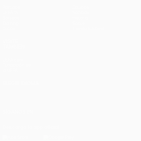
Partidos
Equipos
UEFA.tv
Noticias
Sorteos
Historia
Gaming
Sobre
Datos
Tienda (clubes)
VISITE
TAMBIÉN
UEFA.com
Fundación de
la UEFA
ELEGIR IDIOMA
Español
English
Français
Deutsch
Русский
Español
Italiano
Português
SÍGANOS EN
Descarga la app oficial