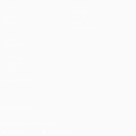
Partidos
Equipos
UEFA.tv
Noticias
Sorteos
Historia
Gaming
Sobre
Datos
Tienda (clubes)
VISITE
TAMBIÉN
UEFA.com
Fundación de
la UEFA
ELEGIR IDIOMA
Español
English
Français
Deutsch
Русский
Español
Italiano
Português
SÍGANOS EN
Descarga la app oficial