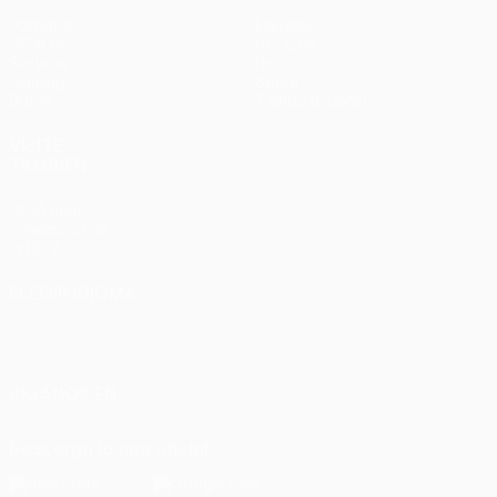
Partidos
Equipos
UEFA.tv
Noticias
Sorteos
Historia
Gaming
Sobre
Datos
Tienda (clubes)
VISITE
TAMBIÉN
UEFA.com
Fundación de
la UEFA
ELEGIR IDIOMA
Español
English
Français
Deutsch
Русский
Español
Italiano
Português
SÍGANOS EN
Descarga la app oficial