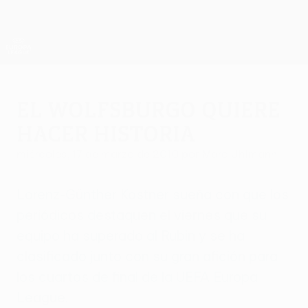
Saltar
al
contenido
UEFA Europa League oficial
Consíguela
principal
Resultados y estadísticas de fútbol en directo
UEFA Europa League
El Wolfsburgo quiere
hacer historia
miércoles, 17 de marzo de 2010
por Marc Uhlmann
Lorenz-Günther Kostner sueña con que los
periódicos destaquen el viernes que su
equipo ha superado al Rubin y se ha
clasificado junto con su gran afición para
los cuartos de final de la UEFA Europa
League.