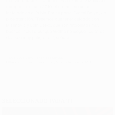
con victoria por 2-0 ante el FC Lokomotiv Moskva el
campeonato ruso 2010, el optimismo se ha
instalado en el Rubin. Por su parte, Evgeni Balyaykin
pide atención. "Tenemos que tener cuidado con
Misimović y Edin Džeko, que son futbolistas muy
buenos. Incluso aunque Grafite no juegue, los otros
dos son muy peligrosos", señaló.
© 1998-2026 UEFA. All rights reserved.
Última actualización: miércoles, 5 de diciembre de 2012
Seleccionado para ti