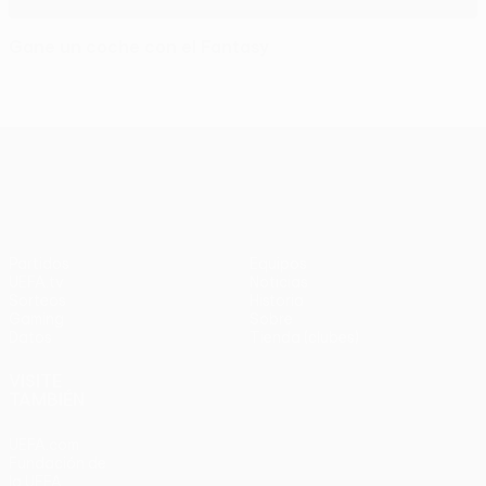
Gane un coche con el Fantasy
UEFA Europa League
Partidos
Equipos
UEFA.tv
Noticias
Sorteos
Historia
Gaming
Sobre
Datos
Tienda (clubes)
VISITE
TAMBIÉN
UEFA.com
Fundación de
la UEFA