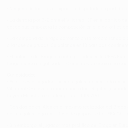
• Ninguno de los dos equipos ha disputado un partido ofi
• La derrota por 3-2 ante el Villarreal CF en el partido
desde que empezara la competición en el play-off es de 
• La campaña del Braga comenzó en la tercera ronda clas
a la fase de grupos. Su balance en 18 partidos continent
• El balance del Braga en ocho partidos en la UEFA Europ
Braga marca un gol cada 120 minutos y encaja uno cad
Curiosidades
• Falcao es el jugador que más goles ha marcado en una
Villarreal CF elevó su marca hasta los 16 goles (sumado
Bayern München en la temporada 1995/96.
• Con dos goles, Alan es el máximo realizador del Bra
de sus goles llegó en la fase de grupos de la UEFA Ch
• Sin embargo, el jugador más prolífico del Braga en E