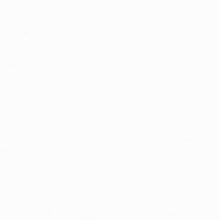
rias en Europa del Oporto. Su balance en 16 partidos
avor y 16 en contra.
ltic FC y luego al Sevilla FC en el play-off para llegar
rrotas, con 20 goles a favor y otros tantos en contra.
con seis goles a favor y cuatro en contra. Así que el
Su tanto en el partido de vuelta de semifinales ante el
 de 15 que había logrado Jürgen Klinsmann con el FC
 visto puerta en dos ocasiones en Europa, aunque uno
tres goles en la fase de grupos de la UEFA Champions