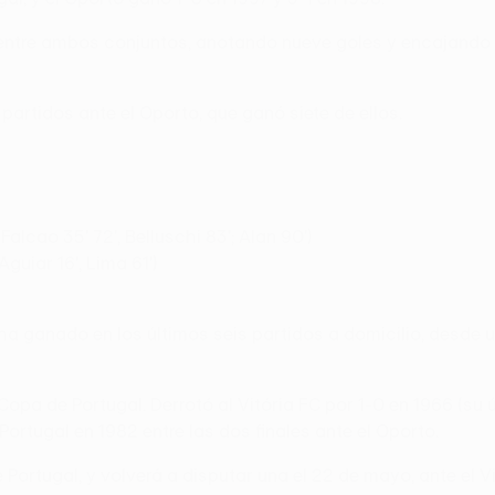
entre ambos conjuntos, anotando nueve goles y encajando sol
 partidos ante el Oporto, que ganó siete de ellos.
, Falcao 35' 72', Belluschi 83'; Alan 90')
Aguiar 16', Lima 61')
 le ha ganado en los últimos seis partidos a domicilio, desde 
 Copa de Portugal. Derrotó al Vitória FC por 1-0 en 1966 (su ú
 Portugal en 1982 entre las dos finales ante el Oporto.
 Portugal, y volverá a disputar una el 22 de mayo, ante el 