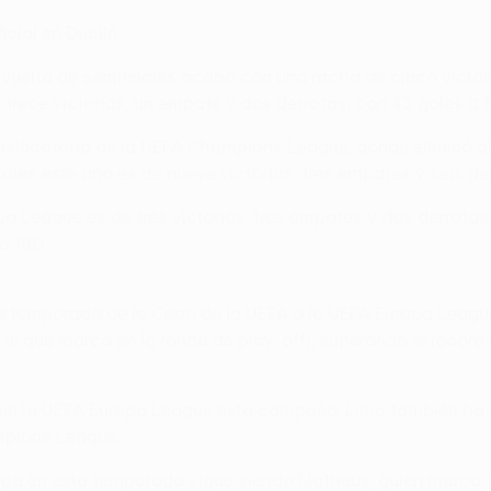
cial en Dublín.
 de vuelta de semifinales acabó con una racha de cinco victo
trece victorias, un empate y dos derrotas, con 43 goles a f
ificatoria de la UEFA Champions League, donde eliminó al Ce
ales este año es de nueve victorias, tres empates y seis de
a League es de tres victorias, tres empates y dos derrotas, 
a 180.
 temporada de la Copa de la UEFA o la UEFA Europa League. 
 al que marcó en la ronda de play-off), superando el récord
ga en la UEFA Europa League esta campaña. Lima también ha
ampions League.
uropa en esta temporada sigue siendo Matheus, quien marcó 