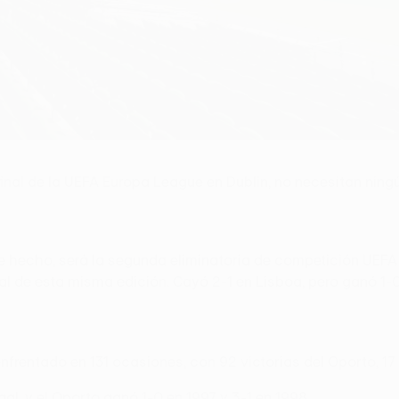
final de la UEFA Europa League en Dublín, no necesitan ning
De hecho, será la segunda eliminatoria de competición UEFA 
inal de esta misma edición. Cayó 2-1 en Lisboa, pero ganó 1-
frentado en 131 ocasiones, con 92 victorias del Oporto, 17
l, y el Oporto ganó 1-0 en 1997 y 3-1 en 1998.