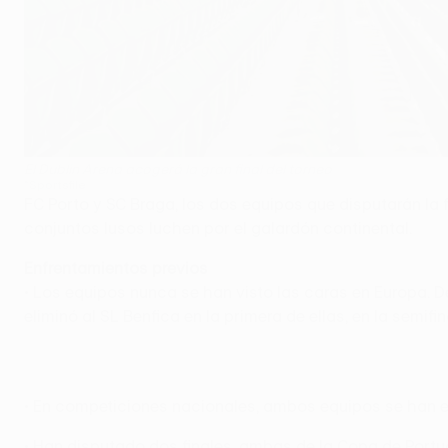
El Dublin Arena acogerá la gran final del torneo
©Sportsfile
FC Porto y SC Braga, los dos equipos que disputarán la 
conjuntos lusos luchen por el galardón continental.
Enfrentamientos previos
• Los equipos nunca se han visto las caras en Europa. 
eliminó al SL Benfica en la primera de ellas, en la semif
• En competiciones nacionales, ambos equipos se han en
• Han disputado dos finales, ambas de la Copa de Portuga