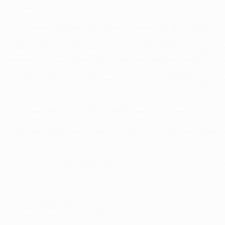
ucraniano en invierno.
 su cumpleaños el día de la final, cumpliendo 33 y 26 años
ampaña del Oporto desde el comienzo de la fase de grupos,
 compañeros João Moutinho y Hulk también han participado
paña del Braga desde que su equipo pasó a la UEFA Europa L
o.
aga en la fase de grupos de la UEFA Champions League.
 como jugador del Oporto entre 2005 y 2007, y se unió al B
putó cinco encuentros de liga con los
dragones
, y tras var
 213 días el día de la final y, si su equipo se hace con la v