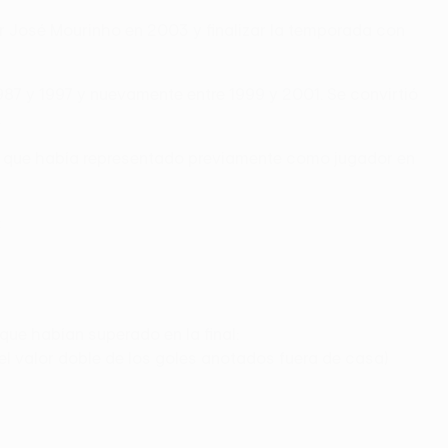
por José Mourinho en 2003 y finalizar la temporada con
1987 y 1997 y nuevamente entre 1999 y 2001. Se convirtió
.
o al que había representado previamente como jugador en
:
ue habían superado en la final:
el valor doble de los goles anotados fuera de casa)