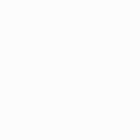
jugadas de la Supercopa de Portugal.
• El Oporto ha jugado nueve finales de competiciones U
2004 Copa Intercontinental:
Oporto
- CD Once Caldas 0-
2004 Supercopa de la UEFA: Oporto -
Valencia CF
1-2
2003/04 UEFA Champions League: AS Monaco FC -
Op
2003 Supercopa de la UEFA:
AC Milan
- Oporto 1-0
2002/03 Copa de la UEFA: Celtic FC -
Oporto
2-3
1987/88 Supercopa de la UEFA: AFC Ajax -
Oporto
0-2, 
1987 Copa Intercontinental:
Oporto
- CA Peñarol 2-1
1986/87 Copa de Europa: FC Bayern München -
Oporto
1983/84 Recopa de la UEFA:
Juventus
- Oporto 2-1
Retrospectiva del partido
• Nunca se había disputado una final de competición UE
kilómetros una de la otra. El anterior registro corres
kilómetros de distancia.
• Será la primera final europea del Braga. Antes de est
temporadas 2006/07 y 2008/09.