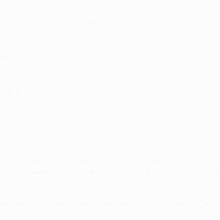
EFA, ganando seis y perdiendo tres:
0, 8-7 en penaltis
orto
0-3
global
1-2
FA en la que las ciudades de ambos conjuntos estuvieran t
pondía a la Supercopa de la UEFA 1998 que disputaron KV Me
a campaña, sus logros más significativos eran haber alcanza