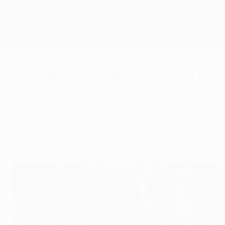
Saltar
al
contenido
UEFA Europa League oficial
principal
Resultados y estadísticas de fútbol en directo
UEFA Europa League
La rivalidad portugues
lunes, 16 de mayo de 2011
Las presentaciones no serán necesarias para la
rivales lusos separados por tan solo 47 kilómet