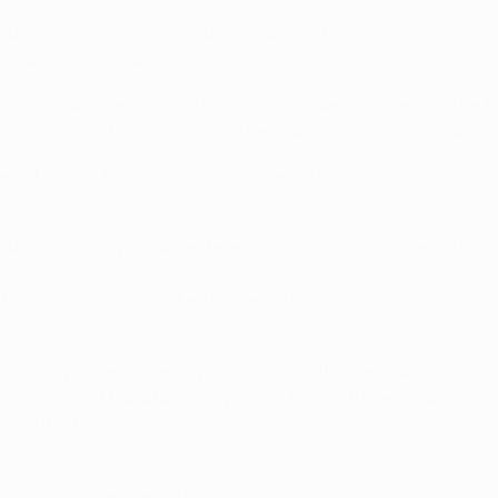
 3 de abril, Villas-Boas podría emular el logro conseguido 
rtugal el 22 de mayo.
fico goleador en el Oporto, equipo al que representó entre 
95/96, anotando 25 goles, y entrenó al Oporto B en 2004/05
irá en el primer técnico que consigue derrotar a un conjunt
.
bían dirigido previamente en finales de la Copa de la UEFA
io 3-0)
, el Sevilla ganó 3-1 en los penaltis)
rs FC 2-0)
asaron posteriormente por los banquillos de equipos a los q
 Eintracht Frankfurt 3-2 y 0-1, el Eintracht se impuso por 
mund 3-2)
n competiciones de la UEFA: