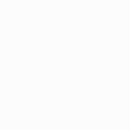
League antes de marcharse al FC Dnipro Dnipropetrovsk 
• Helton y su compañero en el Oporto Sereno, celebrarán
• Después de haber disputado los 1.260 minutos de la c
minutos de esta edición de la UEFA Europa League. Sus
• Artur y Sílvio no se han perdido un minuto de la cam
Viana y Lima también han participado en cada encuentr
• Alan y Lima también jugaron los seis partidos del Br
• Alan ganó dos títulos de liga y una Copa de Portugal
Vitória SC.
• Hélder Barbosa, surgido de la cantera del Oporto, dis
disciplina del Braga en 2010.
Entrenadores
• Andre Villas-Boas, técnico del Oporto, tendrá 32 años y
una competición de clubes de la UEFA.