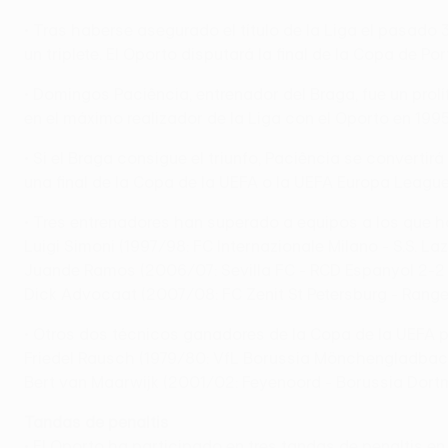
• Tras haberse asegurado el título de la Liga el pasado
un triplete. El Oporto disputará la final de la Copa de Po
• Domingos Paciência, entrenador del Braga, fue un prolí
en el máximo realizador de la Liga con el Oporto en 19
• Si el Braga consigue el triunfo, Paciência se convert
una final de la Copa de la UEFA o la UEFA Europa League
• Tres entrenadores han superado a equipos a los que ha
Luigi Simoni (1997/98: FC Internazionale Milano - S.S. Laz
Juande Ramos (2006/07: Sevilla FC - RCD Espanyol 2-2 t.p
Dick Advocaat (2007/08: FC Zenit St Petersburg - Range
• Otros dos técnicos ganadores de la Copa de la UEFA p
Friedel Rausch (1979/80: VfL Borussia Mönchengladbach -
Bert van Maarwijk (2001/02: Feyenoord - Borussia Dort
Tandas de penaltis
• El Oporto ha participado en tres tandas de penaltis e