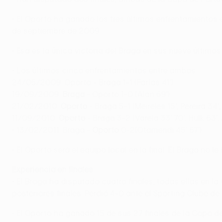
• El Oporto ha ganado los tres últimos enfrentamientos 
de septiembre de 2009.
• Esa es la única victoria del Braga en sus nueve últimos
• Los últimos cinco enfrentamientos entre ambos:
24/05/2009: Oporto - Braga 1-1 (Farías 41')
19/09/2009:
Braga
- Oporto 1-0 (Alan 69')
21/02/2010:
Oporto
- Braga 5-1 (Meireles 15', Pereira 34'
11/09/2010:
Oporto
- Braga 3-2 (Varela 33' 70', Hulk 63'; 
• 13/02/2011: Braga -
Op
orto
0-2(Otamendi 45' 67')
• El Oporto será el equipo local en la final. El Braga no
Experiencia en finales
• El Braga ha disputado cuatro finales, todas ellas en la
posteriores finales. Perdió 4-0 ante el Sporting Clube de
• El Oporto ha ganado 15 de sus 27 finales de la Copa de