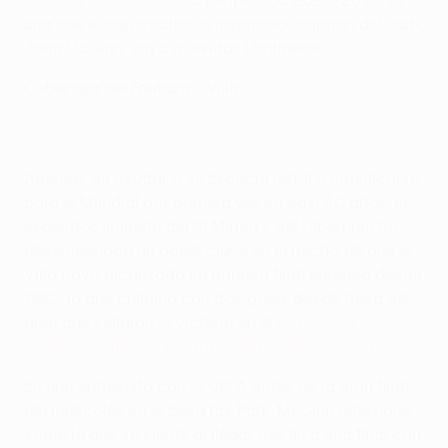
Freiburg en Estambul
, la temporada 2025/26 no es
una que el carismático e inspirador capitán del club,
John McGinn, vaya a olvidar fácilmente.
Cobertura del Freiburg - Villa
Además de ayudar a su Escocia natal a clasificarse
para el Mundial por primera vez en casi 30 años, el
excentrocampista del St Mirren y del Hibernian ha
desempeñado un papel clave en el hecho de que el
Villa haya alcanzado su primera final europea desde
1982, lo que culminó con dos goles desde fuera del
área que sellaron la victoria en el
partido de vuelta
de las semifinales contra el Nottingham Forest
.
En una entrevista con la UEFA antes de la gran final
del miércoles en el Beşiktaş Park, McGinn reflexiona
sobre lo que se siente al llegar por fin a una final con