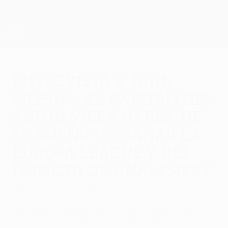
Saltar
al
contenido
UEFA Europa League oficial
Consíguela
principal
Resultados y estadísticas de fútbol en directo
UEFA Europa League
Entrevista a John
McGinn: el capitán del
Aston Villa habla de
su sueño de ganar la
Europa League y del
impacto de Unai Emery
martes, 19 de mayo de 2026
“Podemos entrar en los libros de historia”,