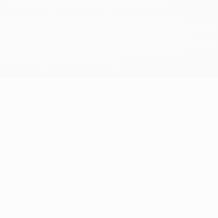
© 1998-2026 UEFA. Todos los derechos reservados
La palabra UEFA, el logo de la UEFA y todas las marcas
relacionadas con las competiciones de la UEFA están protegidas
por las marcas registradas y/o por el copyright de UEFA. Se
prohíbe el uso de estas marcas registradas para uso comercial. El
uso de UEFA.com significa la aceptación de sus Términos,
Condiciones y Política de Privacidad.