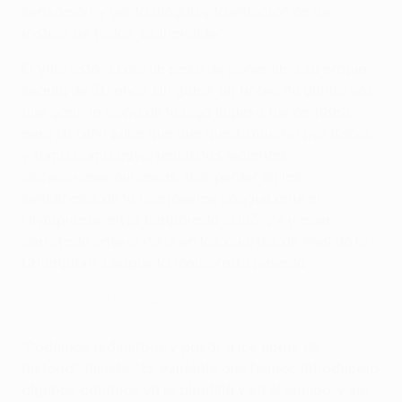
sensación, y ver la alegría y la emoción en los
rostros de todos, es increíble".
El Villa está a solo un paso de poner fin a su propia
sequía de 30 años sin ganar un trofeo (la última vez
que ganó la Copa de la Liga inglesa fue en 1996),
pero McGinn sabe que aún queda mucho por hacer,
y toma como advertencia las recientes
decepciones europeas, tras perder en las
semifinales de la Conference League ante el
Olympiacos en la temporada 2023/24 y caer
derrotado ante el Paris en los cuartos de final de la
Champions League la temporada pasada.
El camino del Aston Villa a la final de la Europa League: sus
goles
“Podemos redimirnos y pasar a los libros de
historia”, insiste. “Es evidente que hemos introducido
algunos cambios en la plantilla y en el equipo, y sin