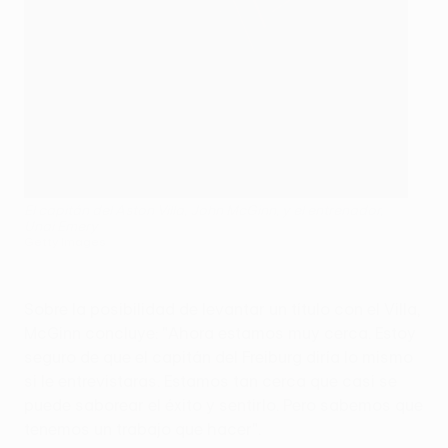
El capitán del Aston Villa, John McGinn, y el entrenador,
Unai Emery
Getty Images
Sobre la posibilidad de levantar un título con el Villa,
McGinn concluye: "Ahora estamos muy cerca. Estoy
seguro de que el capitán del Freiburg diría lo mismo
si le entrevistaras. Estamos tan cerca que casi se
puede saborear el éxito y sentirlo. Pero sabemos que
tenemos un trabajo que hacer".