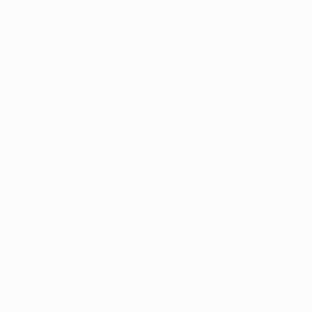
"Nos quedan 90 minutos —e incluso 120— para
convertirnos en leyendas de este club. Sabemos lo
que está en juego. Sabemos lo que tenemos que
hacer, y eso sin duda nos empuja a darlo todo".
"Para mí, personalmente, lo significaría todo. No hay
nadie en ese vestuario que lo desee más que yo. He
pasado por muchas cosas aquí, así que tener ese
trofeo en mis manos lo significaría absolutamente
todo".
Esta entrevista se realizó el 13 de mayo de 2026.
© 1998-2026 UEFA. All rights reserved.
Última actualización: martes, 19 de mayo de 2026