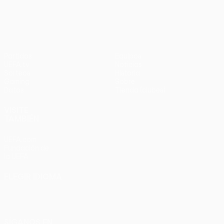
en
UEFA Europa League
3-1
penaltis)
en
Wembley
penaltis)
en 2011
Partidos
Equipos
UEFA.tv
Noticias
Sorteos
Historia
Gaming
Sobre
Datos
Tienda (clubes)
VISITE
TAMBIÉN
UEFA.com
Fundación de
la UEFA
ELEGIR IDIOMA
Español
English
Français
Deutsch
Русский
Español
Italiano
Português
SÍGANOS EN