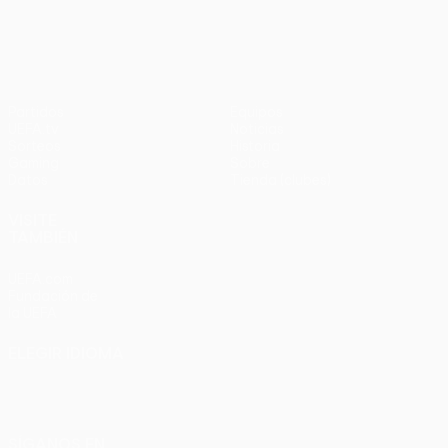
en
UEFA Europa League
3-1
penaltis)
en
Wembley
penaltis)
en 2011
Partidos
Equipos
UEFA.tv
Noticias
Sorteos
Historia
Gaming
Sobre
Datos
Tienda (clubes)
VISITE
TAMBIÉN
UEFA.com
Fundación de
la UEFA
ELEGIR IDIOMA
Español
English
Français
Deutsch
Русский
Español
Italiano
Português
SÍGANOS EN