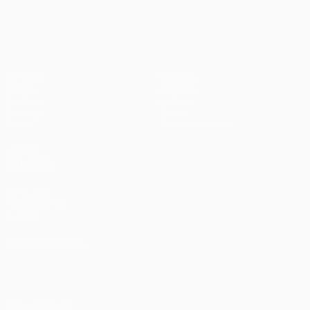
en
UEFA Europa League
3-1
penaltis)
en
Wembley
penaltis)
en 2011
Partidos
Equipos
UEFA.tv
Noticias
Sorteos
Historia
Gaming
Sobre
Datos
Tienda (clubes)
VISITE
TAMBIÉN
UEFA.com
Fundación de
la UEFA
ELEGIR IDIOMA
Español
English
Français
Deutsch
Русский
Español
Italiano
Português
SÍGANOS EN